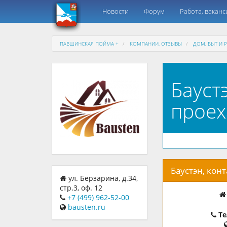
Новости
Форум
Работа, ваканс
ПАВШИНСКАЯ ПОЙМА +
КОМПАНИИ, ОТЗЫВЫ
ДОМ, БЫТ И 
Баустэ
проех
Баустэн, кон
ул. Берзарина, д.34,
стр.3, оф. 12
+7 (499) 962-52-00
bausten.ru
Те