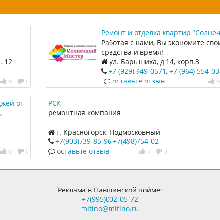
Ремонт и отделка квартир "Солне
мастер"
Работая с нами, Вы экономите сво
средства и время!
. 12
ул. Барышиха, д.14, корп.3
+7 (929) 949-0571
,
+7 (964) 554-03
оставьте отзыв
0
0
0
джей от
РСК
,
ремонтная компания
онализм
г. Красногорск, Подмосковный
 ремонт
бульвар, 1
+7(903)739-85-96
,
+7(498)754-02-
05
оставьте отзыв
0
0
0
0
етой -
Реклама в Павшинской пойме:
+7(995)002-05-72
mitino@mitino.ru