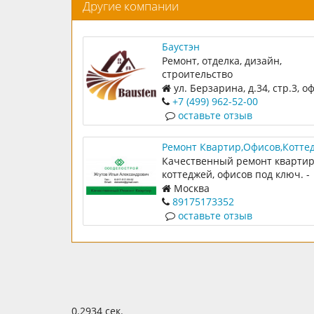
Другие компании
Баустэн
Ремонт, отделка, дизайн,
строительство
ул. Берзарина, д.34, стр.3, оф
+7 (499) 962-52-00
оставьте отзыв
Ремонт Квартир,Офисов,Котте
2500р/м2 (ООО ДЕЛОСТРОЙ)
Качественный ремонт квартир
коттеджей, офисов под ключ. -
грамотный подход - професси
Москва
наших мастеров - гарантия на
89175173352
- выполнение в соответствии с
оставьте отзыв
договором и согласованной см
оптимальные сроки
0.2934 сек.