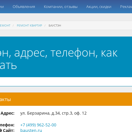
ии
Объявления
Компании, отзывы
Акции, скидки
Рекла
РЕМОНТ
РЕМОНТ КВАРТИР
БАУСТЭН
н, адрес, телефон, как
ать
такты
Адрес:
ул. Берзарина, д.34, стр.3, оф. 12
лефон:
+7 (499) 962-52-00
Сайт:
bausten.ru